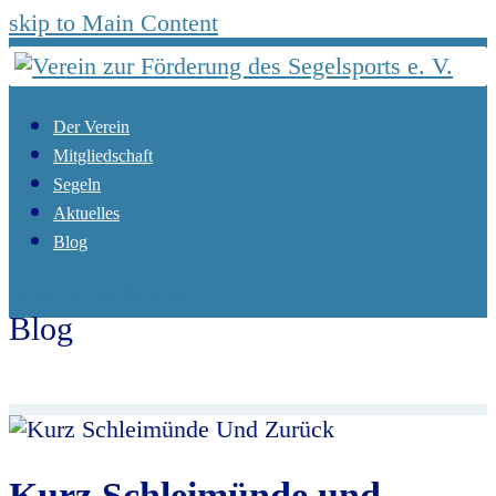
skip to Main Content
Der Verein
Mitgliedschaft
Segeln
Aktuelles
Blog
Open Mobile Menu
Blog
Start
Aktuelles
Diverses
,
Törnberichte
Kurz
Schleimünde und zurück
Kurz Schleimünde und