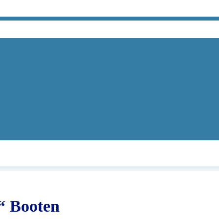
„neuen“ Booten
n“ Booten