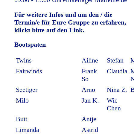
Für weitere Infos und um den / die
Termin/e für Eure Gruppe zu erfahren,
klickt bitte auf den Link.
Bootspaten
Twins
Ailine
Stefan
M
Fairwinds
Frank
Claudia
M
So
N
Seetiger
Arno
Nina Z.
B
Milo
Jan K.
Wie
Chen
Butt
Antje
Limanda
Astrid