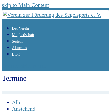
skip to Main Content
Der Verein
Mitgliedschaft
Segeln
Aktuelles
Blog
Open Mobile Menu
Termine
Start
Termine
Alle
Anstehend