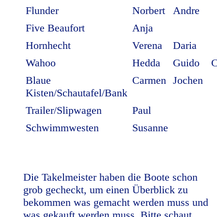
Flunder
Norbert
Andre
Five Beaufort
Anja
Hornhecht
Verena
Daria
Wahoo
Hedda
Guido
C
Blaue
Carmen
Jochen
Kisten/Schautafel/Bank
Trailer/Slipwagen
Paul
Schwimmwesten
Susanne
Die Takelmeister haben die Boote schon
grob gecheckt, um einen Überblick zu
bekommen was gemacht werden muss und
was gekauft werden muss. Bitte schaut