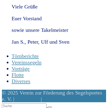
Viele Grüße
Euer Vorstand
sowie unsere Takelmeister
Jan S., Peter, Ulf und Sven
Törnberichte
Vereinssegeln
Vorträge
Flotte
Diverses
© 2025 Verein zur Förderung des Segelsportes
e. V. |
Impressum
|
Datenschutz