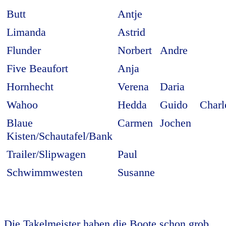
Butt
Antje
Limanda
Astrid
Flunder
Norbert
Andre
Five Beaufort
Anja
Hornhecht
Verena
Daria
Wahoo
Hedda
Guido
Charl
Blaue
Carmen
Jochen
Kisten/Schautafel/Bank
Trailer/Slipwagen
Paul
Schwimmwesten
Susanne
Die Takelmeister haben die Boote schon grob