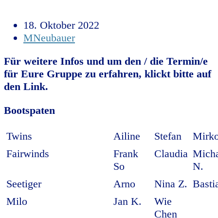
18. Oktober 2022
MNeubauer
Für weitere Infos und um den / die Termin/e
für Eure Gruppe zu erfahren, klickt bitte auf
den Link.
Bootspaten
Twins
Ailine
Stefan
Mirk
Fairwinds
Frank
Claudia
Mich
So
N.
Seetiger
Arno
Nina Z.
Basti
Milo
Jan K.
Wie
Chen