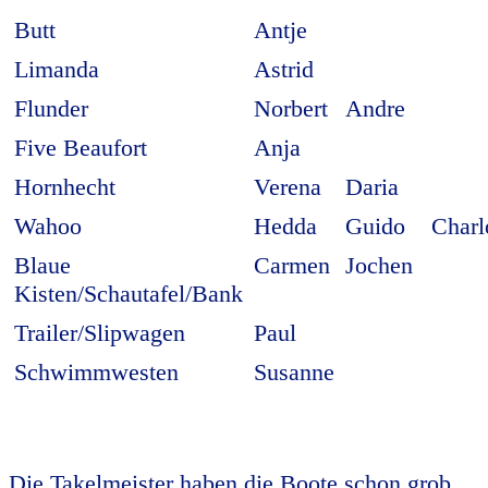
Butt
Antje
Limanda
Astrid
Flunder
Norbert
Andre
Five Beaufort
Anja
Hornhecht
Verena
Daria
Wahoo
Hedda
Guido
Charl
Blaue
Carmen
Jochen
Kisten/Schautafel/Bank
Trailer/Slipwagen
Paul
Schwimmwesten
Susanne
Die Takelmeister haben die Boote schon grob