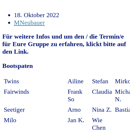
18. Oktober 2022
MNeubauer
Für weitere Infos und um den / die Termin/e
für Eure Gruppe zu erfahren, klickt bitte auf
den Link.
Bootspaten
Twins
Ailine
Stefan
Mirk
Fairwinds
Frank
Claudia
Mich
So
N.
Seetiger
Arno
Nina Z.
Basti
Milo
Jan K.
Wie
Chen