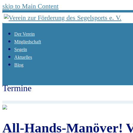
skip to Main Content
Der Verein
Mitgliedschaft
Segeln
Aktuelles
Blog
Open Mobile Menu
Termine
Start
Termine
All-Hands-Manöver! Verholen der 
All-Hands-Manöver! V