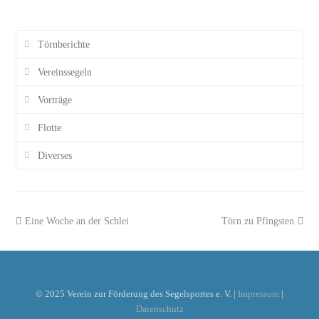
Törnberichte
Vereinssegeln
Vorträge
Flotte
Diverses
previous
Eine Woche an der Schlei
Törn zu Pfingsten
next
post:
post:
© 2025 Verein zur Förderung des Segelsportes e. V. |
Impressum
|
Datenschutz