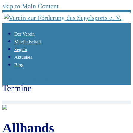
skip to Main Content
Der Verein
Mitgliedschaft
Segeln
Aktuelles
Blog
Open Mobile Menu
Termine
Start
Termine
Allhands
Allhands